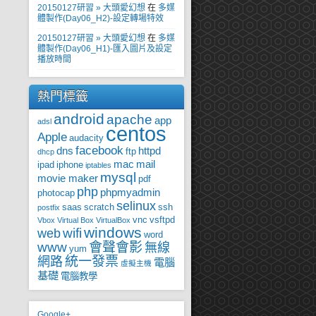
20150127研習 » 大頭愛幻想
在
多媒
體製作(Day06_H2)-設定轉場特效
20150127研習 » 大頭愛幻想
在
多媒
體製作(Day06_H1)-匯入圖片及設定
播放時間
熱門標籤
android
apache
app
adsl
centos
Apple
audacity
facebook
dns
httpd
ftp
dhcp
mac
mail
ipad
iphone
iptables
mysql
movie maker
pdf
php
phpmyadmin
photocap
selinux
saas
scratch
ssh
postfix
vnc
vsftpd
Vbox
Virtual Box
VirtualBox
windows
wifi
web
word
www
會聲會影
無線
yum
統一發票
網路
電腦
虛擬主機
基礎
電腦教學
Google+