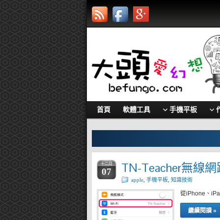
首頁
軟體工具
手機平板
TN-Teacher無線網
十二月
07
apple
,
手機平板
,
知識技術
從iPhone、i
繼續閱讀 »