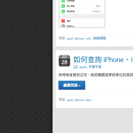
標籤:
ipad
,
iphone
,
wifi
,
無線網路
如何查詢 iPhone、iP
四月
28
apple
,
手機平板
有時候會遇到公司、政府機關或學校單位的資訊單
繼續閱讀 »
標籤:
ipad
,
iphone
,
mac