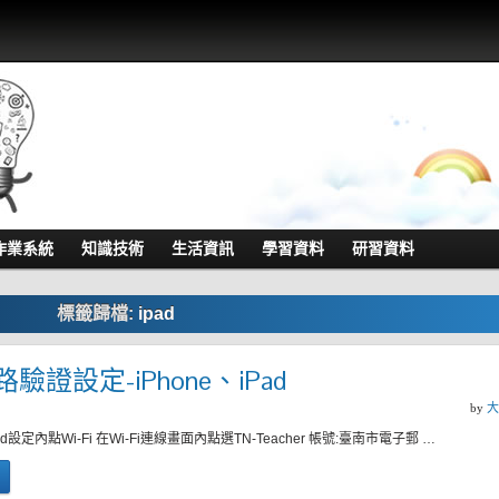
作業系統
知識技術
生活資訊
學習資料
研習資料
標籤歸檔:
ipad
路驗證設定-iPhone、iPad
by
大
Pad設定內點Wi-Fi 在Wi-Fi連線畫面內點選TN-Teacher 帳號:臺南市電子郵 …