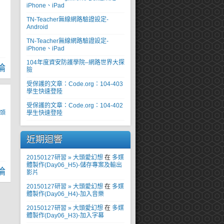
iPhone、iPad
TN-Teacher無線網路驗證設定-
Android
TN-Teacher無線網路驗證設定-
iPhone、iPad
104年度資安防護學院–網路世界大探
論
險
受保護的文章：Code.org：104-403
學生快速登陸
受保護的文章：Code.org：104-402
頭
學生快速登陸
近期迴響
20150127研習 » 大頭愛幻想
在
多媒
體製作(Day06_H5)-儲存專案及輸出
論
影片
20150127研習 » 大頭愛幻想
在
多媒
體製作(Day06_H4)-加入音樂
20150127研習 » 大頭愛幻想
在
多媒
體製作(Day06_H3)-加入字幕