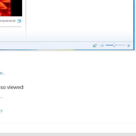
lso viewed:
e…
e?