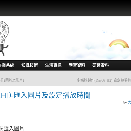
作業系統
知識技術
生活資訊
學習資料
研習資料
ker製作(圖片及影片)
多媒體製作(Day06_H2)-設定轉場
6_H1)-匯入圖片及設定播放時間
by
大
」來匯入圖片