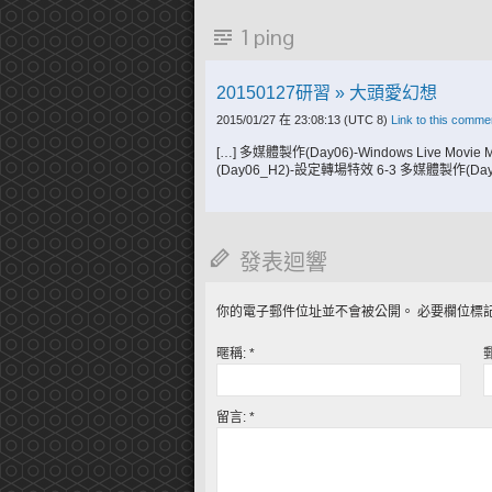
1 ping
20150127研習 » 大頭愛幻想
2015/01/27 在 23:08:13
(UTC 8)
Link to this comme
[…] 多媒體製作(Day06)-Windows Live M
(Day06_H2)-設定轉場特效 6-3 多媒體製作(Day
發表迴響
你的電子郵件位址並不會被公開。
必要欄位標
暱稱:
*
留言:
*