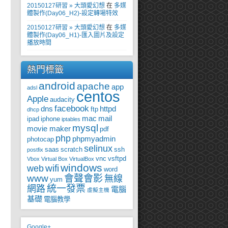
20150127研習 » 大頭愛幻想
在
多媒
體製作(Day06_H2)-設定轉場特效
20150127研習 » 大頭愛幻想
在
多媒
體製作(Day06_H1)-匯入圖片及設定
播放時間
熱門標籤
android
apache
app
adsl
centos
Apple
audacity
facebook
dns
httpd
ftp
dhcp
mac
mail
ipad
iphone
iptables
mysql
movie maker
pdf
php
phpmyadmin
photocap
selinux
saas
scratch
ssh
postfix
vnc
vsftpd
Vbox
Virtual Box
VirtualBox
windows
wifi
web
word
www
會聲會影
無線
yum
統一發票
網路
電腦
虛擬主機
基礎
電腦教學
Google+