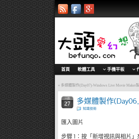
首頁
軟體工具
手機平板
«
多媒體製作(Day07)-Windows Live Movie Ma
多媒體製作(Day0
一月
27
知識技術
匯入圖片
步驟 1：按「新增視訊與相片